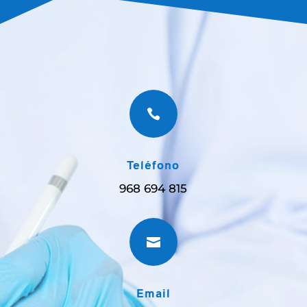

Teléfono
968 694 815

Email